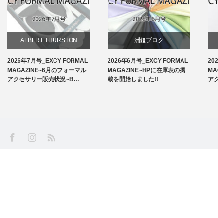
ALBERT THURSTON
洲鎌ブログ
2026年7月号_EXCY FORMAL
2026年6月号_EXCY FORMAL
20
お知らせ
MAGAZINE~6月のフォーマル
MAGAZINE~HPに在庫表の掲
MA
アクセサリー販売状況~B…
載を開始しました!!
ア
アームバンド
洲鎌ブログ
SS
Facebook
Instagram