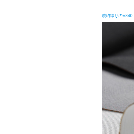
琥珀織りのV840