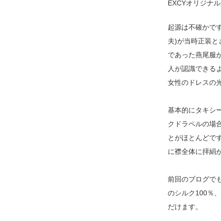
EXCYオリジナ
起源は不確かです
夫)が当時正装
であった燕尾服
人が認識できる
女性のドレスの
基本的にタキシ
クドラペルの場
とがほとんどで
に襟全体に拝絹
前回のブログで
のシルク100％
だけます。