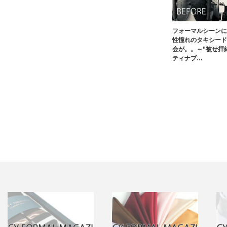
フォーマルシーンに
性憧れのタキシード
会が。。～”被せ拝
ティナブ…