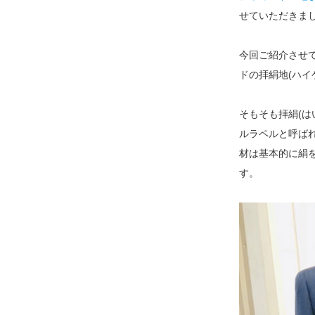
せていただきま
今回ご紹介させ
ドの拝絹地(ハイ
そもそも拝絹(
ルラペルと呼ば
材は基本的に絹
す。