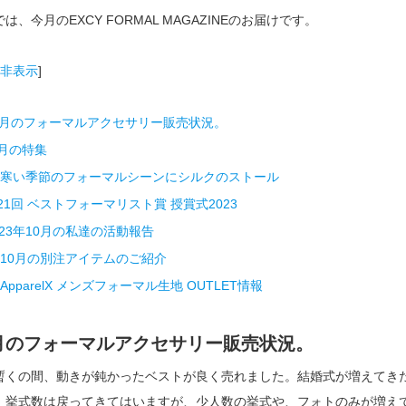
は、今月のEXCY FORMAL MAGAZINEのお届けです。
非表示
]
0月のフォーマルアクセサリー販売状況。
月の特集
寒い季節のフォーマルシーンにシルクのストール
21回 ベストフォーマリスト賞 授賞式2023
023年10月の私達の活動報告
10月の別注アイテムのご紹介
ApparelX メンズフォーマル生地 OUTLET情報
0月のフォーマルアクセサリー販売状況。
暫くの間、動きが鈍かったベストが良く売れました。結婚式が増えてき
、挙式数は戻ってきてはいますが、少人数の挙式や、フォトのみが増え