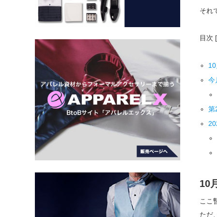
それで
目次
[
1
今
第
2
1
ここ
ただ