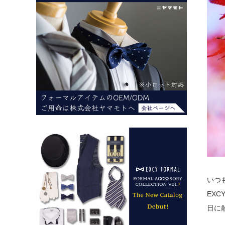
いつ
EX
日に