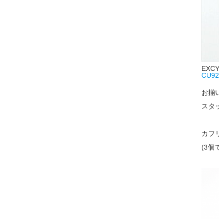
EXC
CU9
お揃
スタ
カフ
(3