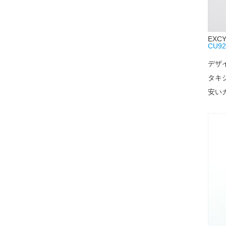
EXC
CU9
デザ
タキ
安い