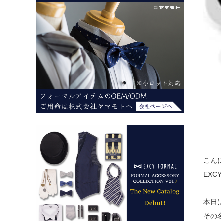
こん
EXC
本日
その名