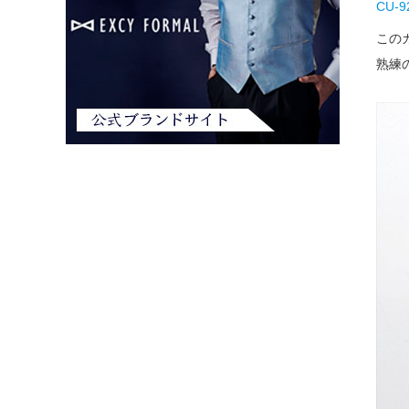
CU-
この
熟練