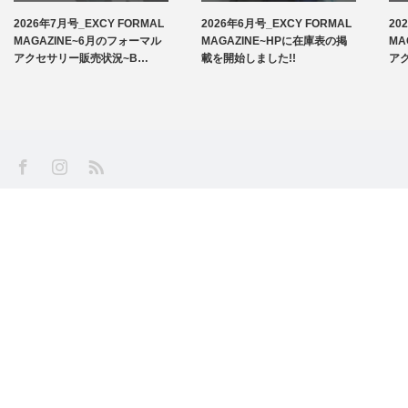
2026年7月号_EXCY FORMAL
2026年6月号_EXCY FORMAL
20
お知らせ
MAGAZINE~6月のフォーマル
MAGAZINE~HPに在庫表の掲
MA
アクセサリー販売状況~B…
載を開始しました!!
ア
アームバンド
洲鎌ブログ
SS
Facebook
Instagram