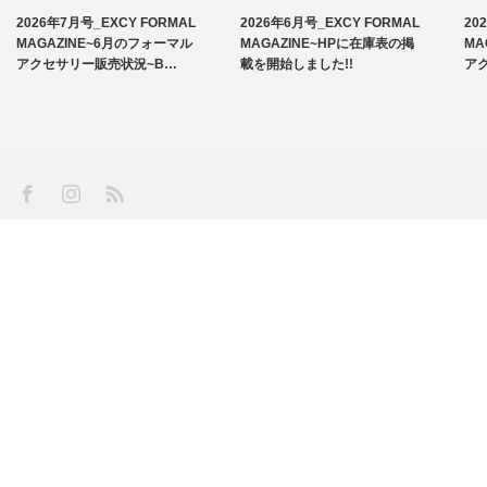
2026年7月号_EXCY FORMAL
2026年6月号_EXCY FORMAL
20
お知らせ
MAGAZINE~6月のフォーマル
MAGAZINE~HPに在庫表の掲
MA
アクセサリー販売状況~B…
載を開始しました!!
ア
アームバンド
洲鎌ブログ
SS
Facebook
Instagram