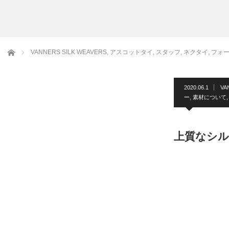
アームバンド
洲鎌ブログ
ホーム
VANNERS SILK WEAVERS
,
アスコットタイ
,
スタッフ
,
ネクタイ
,
フォ
2020.06.1
VA
ー
,
素材について
上質なシル