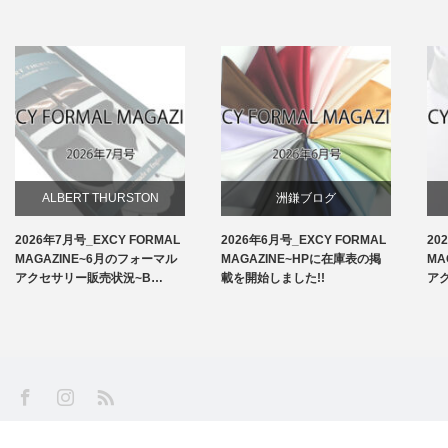
ALBERT THURSTON
洲鎌ブログ
2026年7月号_EXCY FORMAL
2026年6月号_EXCY FORMAL
20
お知らせ
MAGAZINE~6月のフォーマル
MAGAZINE~HPに在庫表の掲
MA
アクセサリー販売状況~B…
載を開始しました!!
ア
アームバンド
洲鎌ブログ
SS
Facebook
Instagram