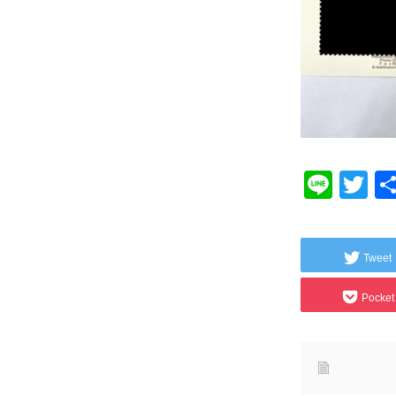
Line
Tw
Tweet
Pocket