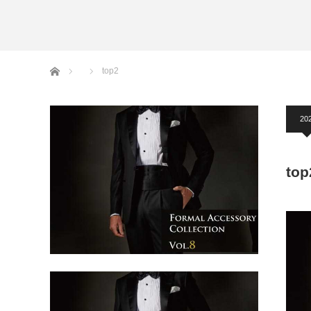
アームバンド
洲鎌ブログ
ホーム
top2
202
top