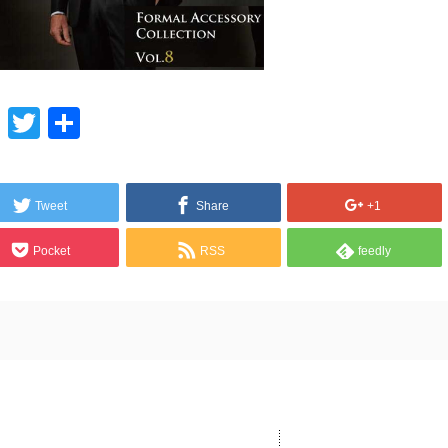
Line
Twitter
共
有
Tweet
Share
+1
Pocket
RSS
feedly