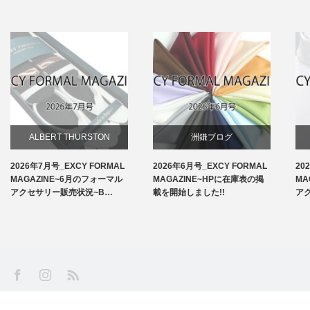
ALBERT THURSTON
洲鎌ブログ
2026年7月号_EXCY FORMAL
2026年6月号_EXCY FORMAL
20
お知らせ
MAGAZINE~6月のフォーマル
MAGAZINE~HPに在庫表の掲
MA
アクセサリー販売状況~B…
載を開始しました!!
ア
アームバンド
洲鎌ブログ
SS
Facebook
Instagram