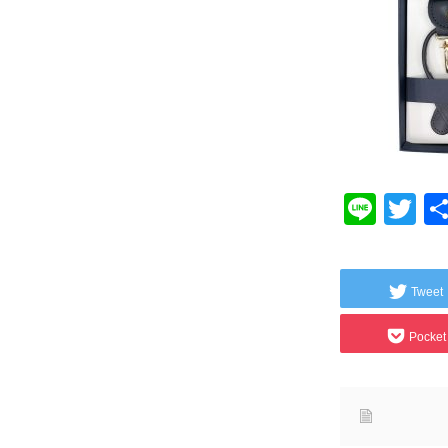
Line
Tw
Tweet
Pocket