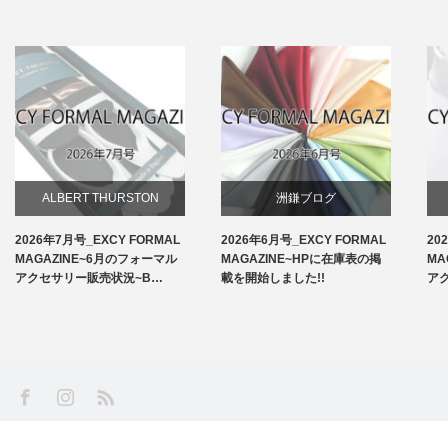
ALBERT THURSTON
洲鎌ブログ
2026年7月号_EXCY FORMAL
2026年6月号_EXCY FORMAL
20
お知らせ
MAGAZINE~6月のフォーマル
MAGAZINE~HPに在庫表の掲
MA
アクセサリー販売状況~B…
載を開始しました!!
ア
アームバンド
洲鎌ブログ
SS
Facebook
Instagram