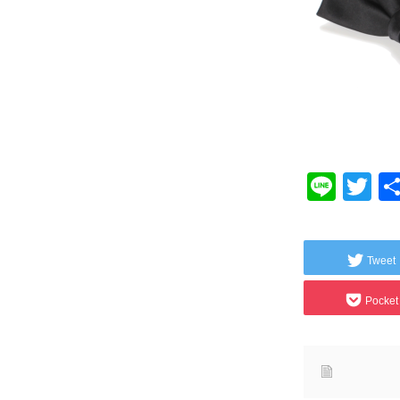
Line
Tw
Tweet
Pocket