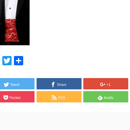
Line
Twitter
共
有
Tweet
Share
+1
Pocket
RSS
feedly