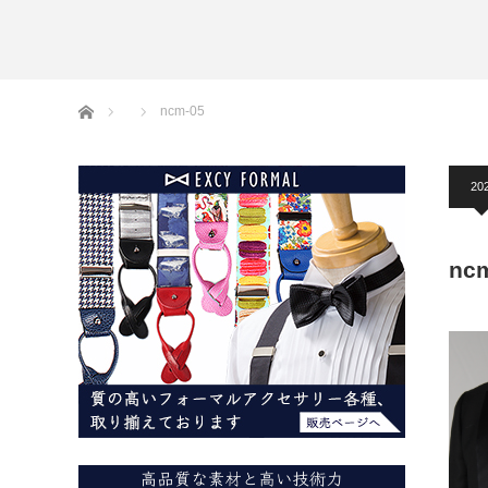
アームバンド
洲鎌ブログ
ホーム
ncm-05
202
nc