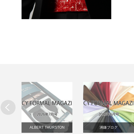
リー
ALBERT THURSTON
洲鎌ブログ