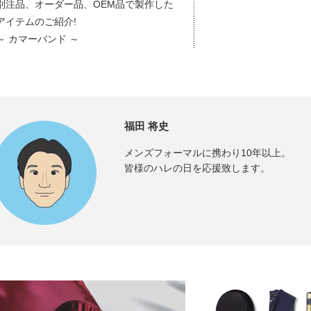
別注品、オーダー品、OEM品で製作した
アイテムのご紹介!
～ カマーバンド ～
福田 将史
メンズフォーマルに携わり10年以上。
皆様のハレの日を応援致します。