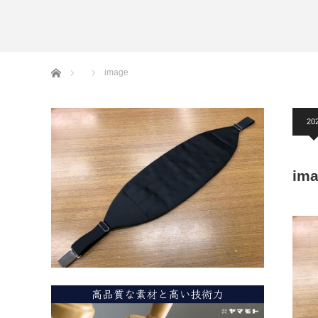
アームバンド
洲鎌ブログ
ホーム
image
20
im