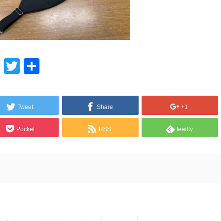
Line
Twitter
共
有
Tweet
Share
+1
Pocket
RSS
feedly