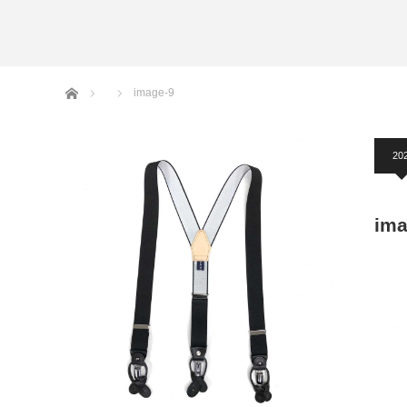
アームバンド
洲鎌ブログ
ホーム
image-9
20
ima