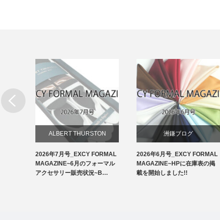
リー
ALBERT THURSTON
洲鎌ブログ
RMAL
2026年7月号_EXCY FORMAL
2026年6月号_EXCY FORMAL
お知らせ
ルアクセ
MAGAZINE~6月のフォーマル
MAGAZINE~HPに在庫表の掲
イ…
アクセサリー販売状況~B…
載を開始しました!!
アームバンド
洲鎌ブログ