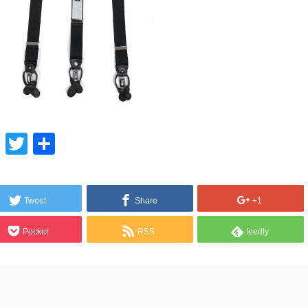
Line
Twitter
共
有
Tweet
Share
+1
Pocket
RSS
feedly