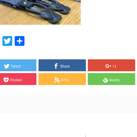
Line
Twitter
共
有
Tweet
Share
+1
Pocket
RSS
feedly