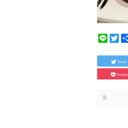
Line
Tw
Tweet
Pocket