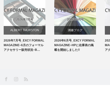
ALBERT THURSTON
洲鎌ブログ
2026年7月号_EXCY FORMAL
2026年6月号_EXCY FORMAL
20
お知らせ
MAGAZINE~6月のフォーマル
MAGAZINE~HPに在庫表の掲
MA
アクセサリー販売状況~B…
載を開始しました!!
ア
アームバンド
洲鎌ブログ
SS
Facebook
Instagram