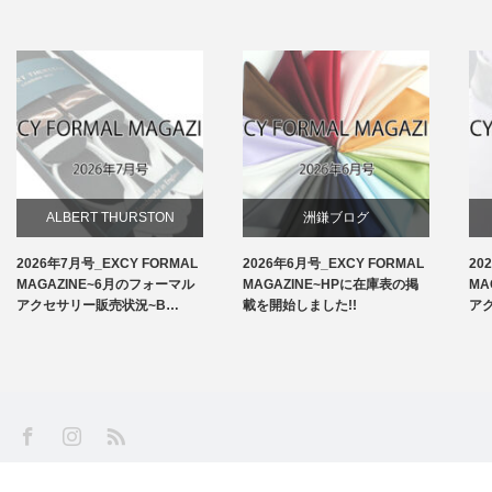
ALBERT THURSTON
洲鎌ブログ
2026年7月号_EXCY FORMAL
2026年6月号_EXCY FORMAL
20
お知らせ
MAGAZINE~6月のフォーマル
MAGAZINE~HPに在庫表の掲
MA
アクセサリー販売状況~B…
載を開始しました!!
ア
アームバンド
洲鎌ブログ
SS
Facebook
Instagram