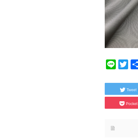
Line
Tw
Tweet
Pocket