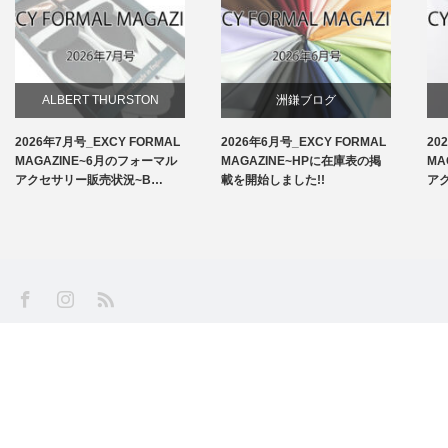
ALBERT THURSTON
洲鎌ブログ
2026年7月号_EXCY FORMAL
2026年6月号_EXCY FORMAL
20
お知らせ
MAGAZINE~6月のフォーマル
MAGAZINE~HPに在庫表の掲
MA
アクセサリー販売状況~B…
載を開始しました!!
ア
アームバンド
洲鎌ブログ
SS
Facebook
Instagram