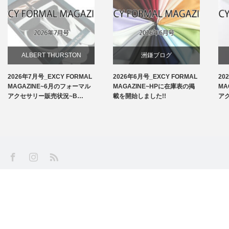
ALBERT THURSTON
洲鎌ブログ
2026年7月号_EXCY FORMAL
2026年6月号_EXCY FORMAL
20
お知らせ
MAGAZINE~6月のフォーマル
MAGAZINE~HPに在庫表の掲
MA
アクセサリー販売状況~B…
載を開始しました!!
ア
アームバンド
洲鎌ブログ
SS
Facebook
Instagram