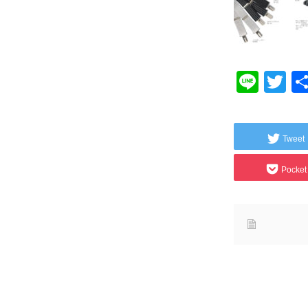
Line
Tw
Tweet
Pocket