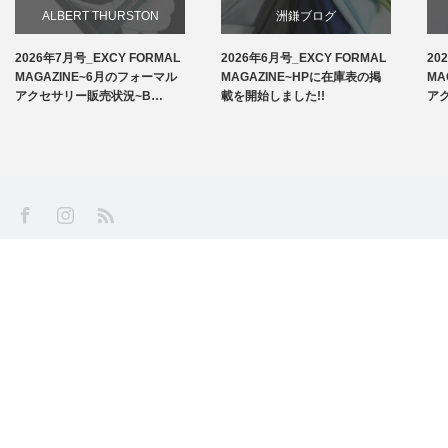
ALBERT THURSTON
洲鎌ブログ
2026年7月号_EXCY FORMAL
2026年6月号_EXCY FORMAL
20
お知らせ
MAGAZINE~6月のフォーマル
MAGAZINE~HPに在庫表の掲
MA
アクセサリー販売状況~B…
載を開始しました!!
ア
アームバンド
洲鎌ブログ
SS
Facebook
Instagram