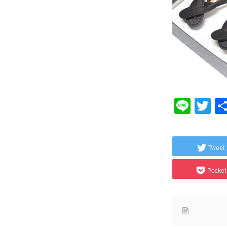
Line
Tw
Tweet
Pocket