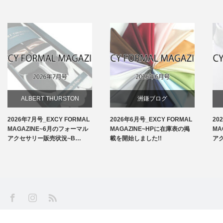
ALBERT THURSTON
洲鎌ブログ
2026年7月号_EXCY FORMAL
2026年6月号_EXCY FORMAL
20
お知らせ
MAGAZINE~6月のフォーマル
MAGAZINE~HPに在庫表の掲
MA
アクセサリー販売状況~B…
載を開始しました!!
ア
アームバンド
洲鎌ブログ
SS
Facebook
Instagram