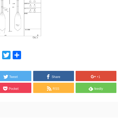
Line
Twitter
共
有
Tweet
Share
+1
Pocket
RSS
feedly