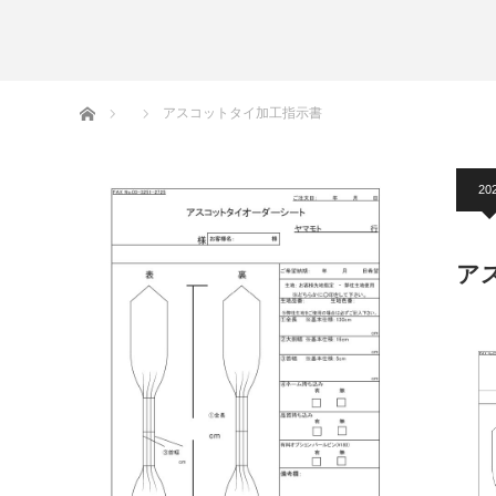
アームバンド
洲鎌ブログ
ホーム
アスコットタイ加工指示書
20
ア