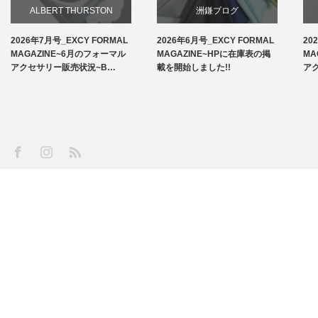
ALBERT THURSTON
洲鎌ブログ
2026年7月号_EXCY FORMAL
2026年6月号_EXCY FORMAL
20
お知らせ
MAGAZINE~6月のフォーマル
MAGAZINE~HPに在庫表の掲
MA
アクセサリー販売状況~B…
載を開始しました!!
ア
アームバンド
洲鎌ブログ
SS
Facebook
Instagram