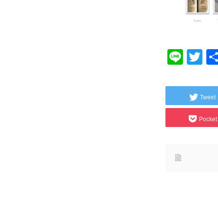
Line
Tw
Tweet
Pocket