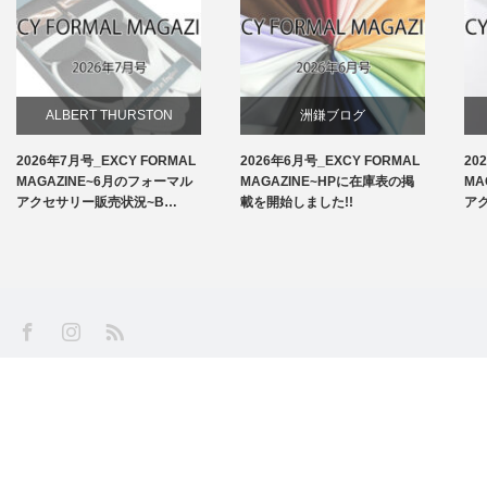
ALBERT THURSTON
洲鎌ブログ
2026年7月号_EXCY FORMAL
2026年6月号_EXCY FORMAL
20
お知らせ
MAGAZINE~6月のフォーマル
MAGAZINE~HPに在庫表の掲
MA
アクセサリー販売状況~B…
載を開始しました!!
ア
アームバンド
洲鎌ブログ
SS
Facebook
Instagram