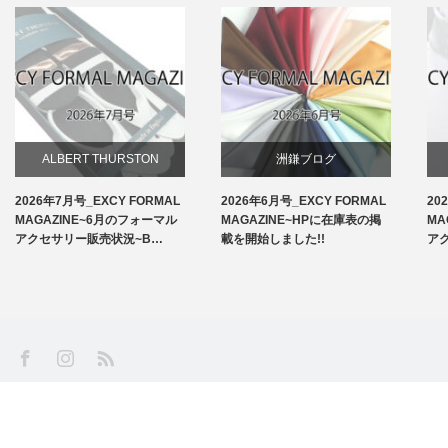
ALBERT THURSTON
洲鎌ブログ
2026年7月号_EXCY FORMAL
2026年6月号_EXCY FORMAL
20
お知らせ
MAGAZINE~6月のフォーマル
MAGAZINE~HPに在庫表の掲
MA
アクセサリー販売状況~B…
載を開始しました!!
ア
アームバンド
洲鎌ブログ
SS
Facebook
Instagram