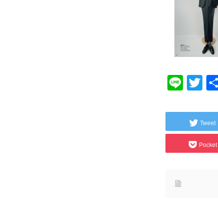
Line
Tw
Tweet
Pocket