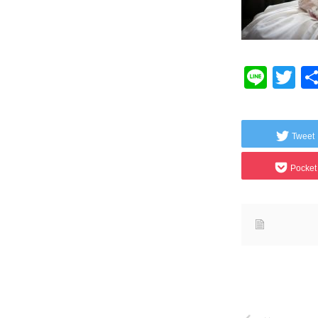
Line
Tw
Tweet
Pocket