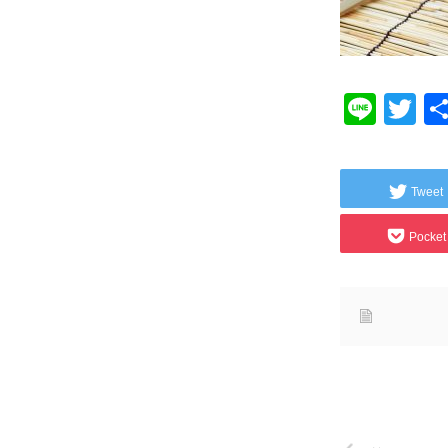
Line
Tw
Tweet
Pocket