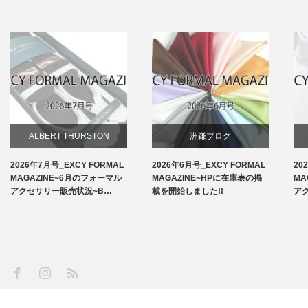
ALBERT THURSTON
洲鎌ブログ
2026年7月号_EXCY FORMAL
2026年6月号_EXCY FORMAL
20
お知らせ
MAGAZINE~6月のフォーマル
MAGAZINE~HPに在庫表の掲
MA
アクセサリー販売状況~B…
載を開始しました!!
ア
アームバンド
洲鎌ブログ
SS
Facebook
Instagram