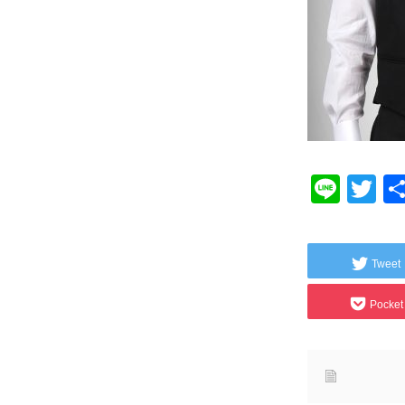
Line
Tw
Tweet
Pocket