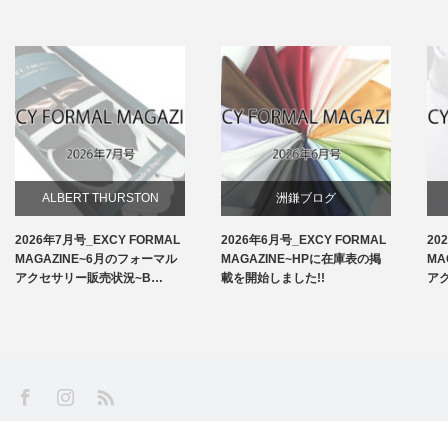
ALBERT THURSTON
洲鎌ブログ
2026年7月号_EXCY FORMAL
2026年6月号_EXCY FORMAL
20
お知らせ
MAGAZINE~6月のフォーマル
MAGAZINE~HPに在庫表の掲
MA
アクセサリー販売状況~B…
載を開始しました!!
ア
アームバンド
洲鎌ブログ
SS
Facebook
Instagram