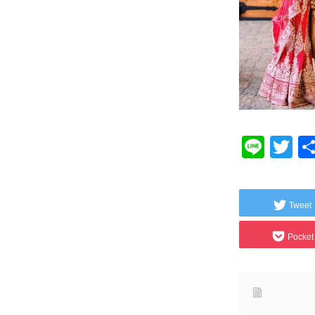
Line
Tw
Tweet
Pocket