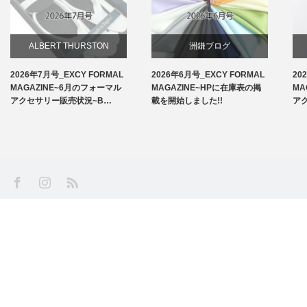
ALBERT THURSTON
洲鎌ブログ
2026年7月号_EXCY FORMAL
2026年6月号_EXCY FORMAL
20
お知らせ
MAGAZINE~6月のフォーマル
MAGAZINE~HPに在庫表の掲
MA
アクセサリー販売状況~B…
載を開始しました!!
ア
アームバンド
洲鎌ブログ
SS
Facebook
Instagram