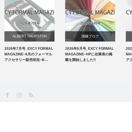
ALBERT THURSTON
洲鎌ブログ
2026年7月号_EXCY FORMAL
2026年6月号_EXCY FORMAL
20
お知らせ
MAGAZINE~6月のフォーマル
MAGAZINE~HPに在庫表の掲
MA
アクセサリー販売状況~B…
載を開始しました!!
ア
アームバンド
洲鎌ブログ
SS
Facebook
Instagram