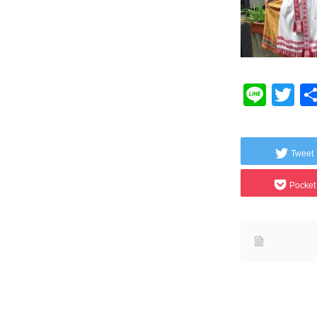
Line
Tw
Tweet
Pocket