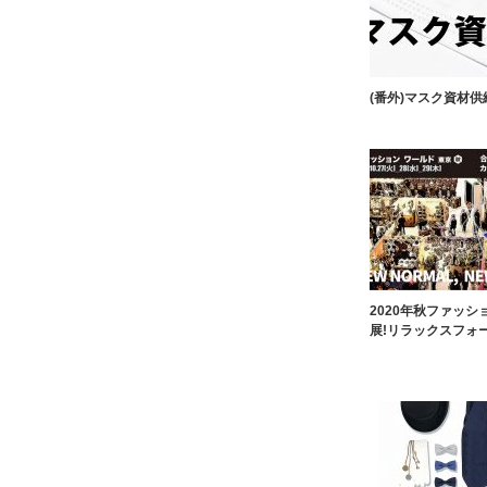
(番外)マスク資材
2020年秋ファッ
展!リラックスフォ