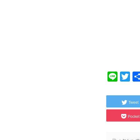
Line
Tw
Tweet
Pocket