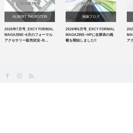
ALBERT THURSTON
洲鎌ブログ
2026年7月号_EXCY FORMAL
2026年6月号_EXCY FORMAL
20
お知らせ
MAGAZINE~6月のフォーマル
MAGAZINE~HPに在庫表の掲
MA
アクセサリー販売状況~B…
載を開始しました!!
ア
アームバンド
洲鎌ブログ
SS
Facebook
Instagram