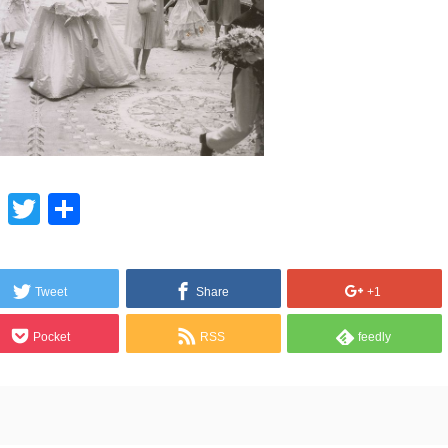
Line
Twitter
共
有
Tweet
Share
+1
Pocket
RSS
feedly