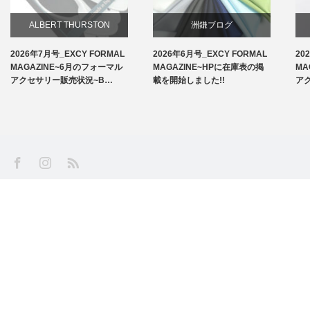
ALBERT THURSTON
洲鎌ブログ
2026年7月号_EXCY FORMAL
2026年6月号_EXCY FORMAL
20
お知らせ
MAGAZINE~6月のフォーマル
MAGAZINE~HPに在庫表の掲
MA
アクセサリー販売状況~B…
載を開始しました!!
ア
アームバンド
洲鎌ブログ
SS
Facebook
Instagram