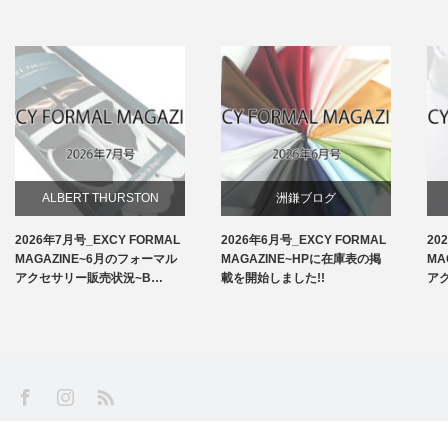
ALBERT THURSTON
洲鎌ブログ
2026年7月号_EXCY FORMAL
2026年6月号_EXCY FORMAL
20
お知らせ
MAGAZINE~6月のフォーマル
MAGAZINE~HPに在庫表の掲
MA
アクセサリー販売状況~B…
載を開始しました!!
ア
アームバンド
洲鎌ブログ
SS
Facebook
Instagram