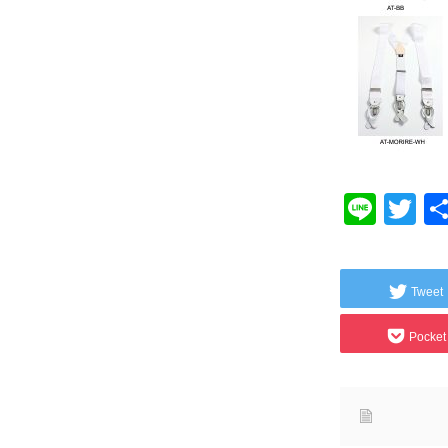
Line
Tw
Tweet
Pocket