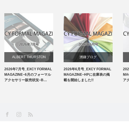
ALBERT THURSTON
洲鎌ブログ
2026年7月号_EXCY FORMAL
2026年6月号_EXCY FORMAL
20
お知らせ
MAGAZINE~6月のフォーマル
MAGAZINE~HPに在庫表の掲
MA
アクセサリー販売状況~B…
載を開始しました!!
ア
アームバンド
洲鎌ブログ
SS
Facebook
Instagram