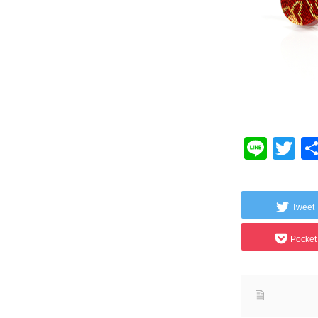
Line
Tw
Tweet
Pocket