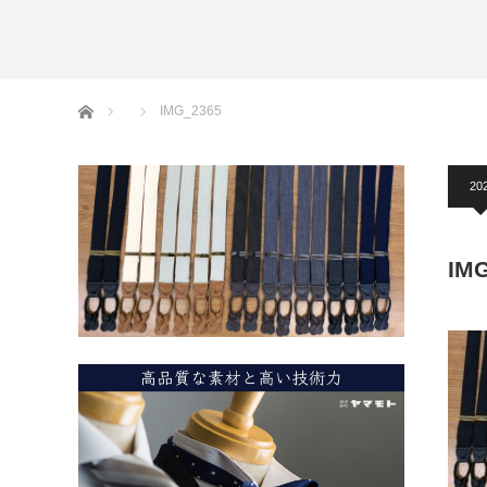
アームバンド
洲鎌ブログ
ホーム
IMG_2365
20
IM