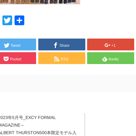
Line
Twitter
共
有
Tweet
Share
+1
Pocket
RSS
feedly
2023年5月号_EXCY FORMAL
MAGAZINE～
ALBERT THURSTON500本限定モデル入