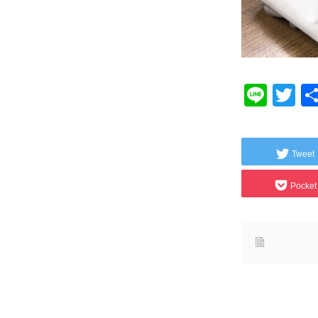
Line
Tw
Tweet
Pocket