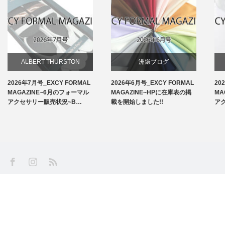
ALBERT THURSTON
洲鎌ブログ
2026年7月号_EXCY FORMAL
2026年6月号_EXCY FORMAL
20
お知らせ
MAGAZINE~6月のフォーマル
MAGAZINE~HPに在庫表の掲
MA
アクセサリー販売状況~B…
載を開始しました!!
ア
アームバンド
洲鎌ブログ
SS
Facebook
Instagram