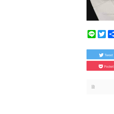
Line
Tw
Tweet
Pocket