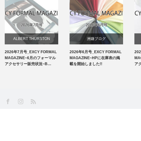
ALBERT THURSTON
洲鎌ブログ
2026年7月号_EXCY FORMAL
2026年6月号_EXCY FORMAL
20
お知らせ
MAGAZINE~6月のフォーマル
MAGAZINE~HPに在庫表の掲
MA
アクセサリー販売状況~B…
載を開始しました!!
ア
アームバンド
洲鎌ブログ
SS
Facebook
Instagram