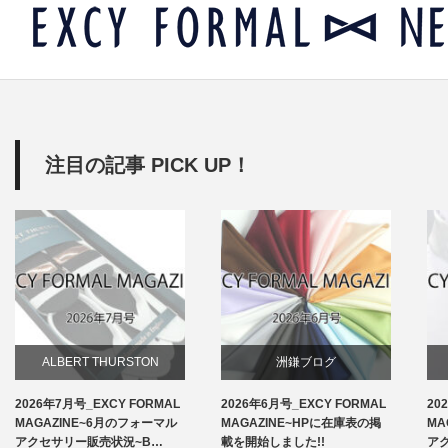
注目の記事 PICK UP！
 THURSTON
洲鎌ブログ
ALBERT THU
_EXCY FORMAL
2026年6月号_EXCY FORMAL
2026年5月号_EXCY
知らせ
お知らせ
E~6月のフォーマル
MAGAZINE~HPに在庫表の掲
MAGAZINE-4月
販売状況~B…
載を開始しました!!
アクセサリー販売状