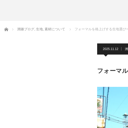
ムバンド
サスペンダ
鎌ブログ
ネクタイ
ホーム
洲鎌ブログ
,
生地
,
素材について
フォーマルを格上げする生地選び
フォーマルアク
洲鎌ブロ
2025.11.12
洲
フォーマル