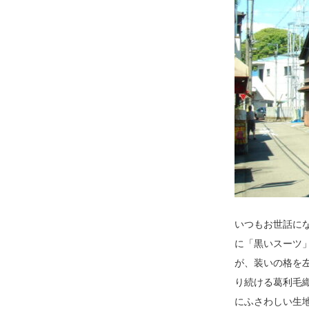
いつもお世話にな
に「黒いスーツ
が、装いの格を
り続ける葛利毛織
にふさわしい生