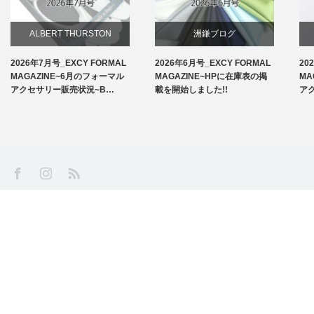
ALBERT THURSTON
洲鎌ブログ
2026年7月号_EXCY FORMAL
2026年6月号_EXCY FORMAL
20
お知らせ
MAGAZINE~6月のフォーマル
MAGAZINE~HPに在庫表の掲
MA
アクセサリー販売状況~B…
載を開始しました!!
ア
アームバンド
洲鎌ブログ
SS
Facebook
Instagram