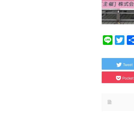
Line
Tw
Tweet
Pocket