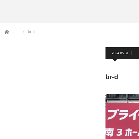
アームバンド
洲鎌ブログ
ホーム
br-d
2024.05.31
br-d