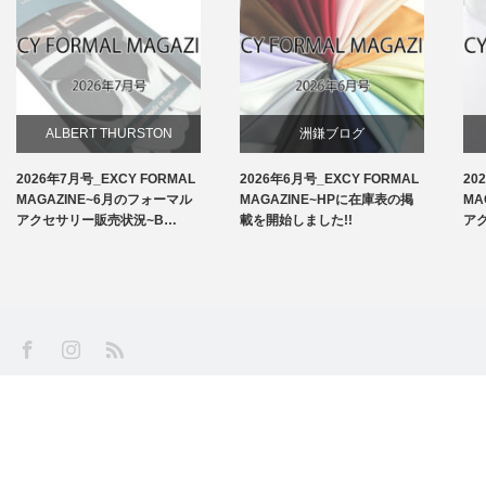
ALBERT THURSTON
洲鎌ブログ
2026年7月号_EXCY FORMAL
2026年6月号_EXCY FORMAL
20
お知らせ
MAGAZINE~6月のフォーマル
MAGAZINE~HPに在庫表の掲
MA
アクセサリー販売状況~B…
載を開始しました!!
ア
アームバンド
洲鎌ブログ
SS
Facebook
Instagram