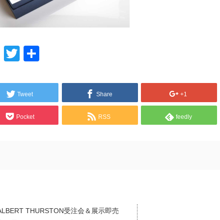
Line
Twitter
共
有
Tweet
Share
+1
Pocket
RSS
feedly
ALBERT THURSTON受注会＆展示即売