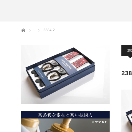
アームバンド
洲鎌ブログ
ホーム
2384-2
20
238