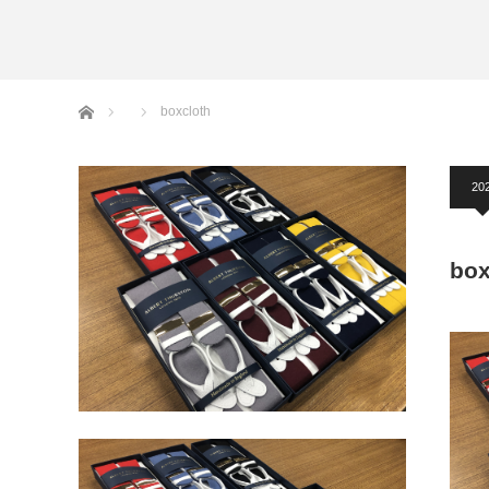
アームバンド
洲鎌ブログ
ホーム
boxcloth
20
box