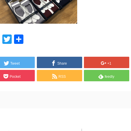
Line
Twitter
共
有
Tweet
Share
+1
Pocket
RSS
feedly