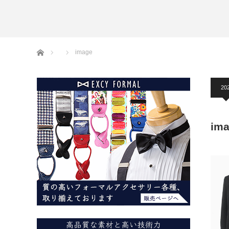
アームバンド
洲鎌ブログ
ホーム
image
20
im