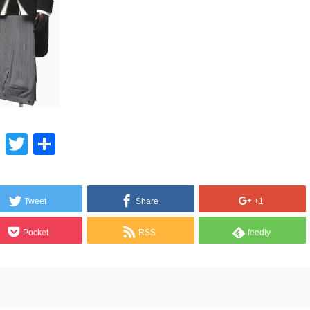
Line
Twitter
共
有
Tweet
Share
+1
Pocket
RSS
feedly