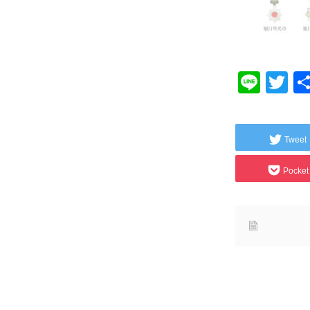
Line
Tw
Tweet
Pocket